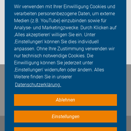
ADFC Paderborn
Wir verwenden mit Ihrer Einwilligung Cookies und
verarbeiten personenbezogene Daten, um externe
Tourenprogramm
Medien (z.B. YouTube) einzubinden sowie für
Analyse- und Marketingzwecke. Durch Klicken auf
Sei dabei
‚Alles akzeptieren‘ willigen Sie ein. Unter
Presse
‚Einstellungen‘ können Sie dies individuell
anpassen. Ohne Ihre Zustimmung verwenden wir
Login
nur technisch notwendige Cookies. Die
Einwilligung können Sie jederzeit unter
‚Einstellungen‘ widerrufen oder ändern. Alles
Bleiben Sie in Kontakt
Weitere finden Sie in unserer
Datenschutzerklärung.
Ablehnen
Einstellungen
Impressum
Datenschutz
Cookie-Einstellungen