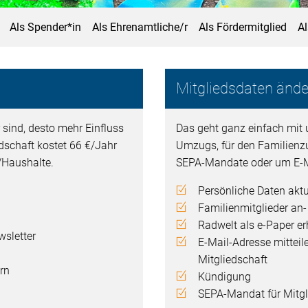
Als Spender*in
Als Ehrenamtliche/r
Als Fördermitglied
A
Mitgliedsdaten ände
 sind, desto mehr Einfluss
Das geht ganz einfach mit 
edschaft kostet 66 €/Jahr
Umzugs, für den Familienz
n/Haushalte.
SEPA-Mandate oder um E-M
Persönliche Daten aktu
Familienmitglieder an
Radwelt als e-Paper er
sletter
E-Mail-Adresse mitteil
Mitgliedschaft
rn
Kündigung
SEPA-Mandat für Mitgli