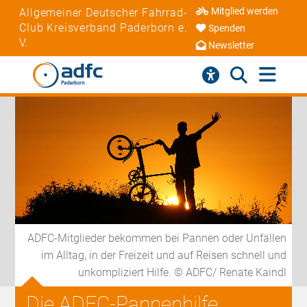
Mitglied werden
Allgemeiner Deutscher Fahrrad-
Club Kreisverband Paderborn e.
Spenden
V.
Newsletter
ADFC-Mitglieder bekommen bei Pannen oder Unfällen
im Alltag, in der Freizeit und auf Reisen schnell und
unkompliziert Hilfe. © ADFC/ Renate Kaindl
Die ADFC-Pannenhilfe