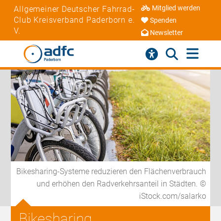
Mitglied werden
Allgemeiner Deutscher Fahrrad-
Club Kreisverband Paderborn e.
Spenden
V.
Newsletter
Bikesharing-Systeme reduzieren den Flächenverbrauch
und erhöhen den Radverkehrsanteil in Städten. ©
iStock.com/salarko
Bikesharing