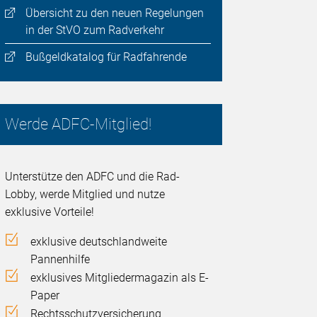
Übersicht zu den neuen Regelungen
in der StVO zum Radverkehr
Bußgeldkatalog für Radfahrende
Werde ADFC-Mitglied!
Unterstütze den ADFC und die Rad-
Lobby, werde Mitglied und nutze
exklusive Vorteile!
exklusive deutschlandweite
Pannenhilfe
exklusives Mitgliedermagazin als E-
Paper
Rechtsschutzversicherung