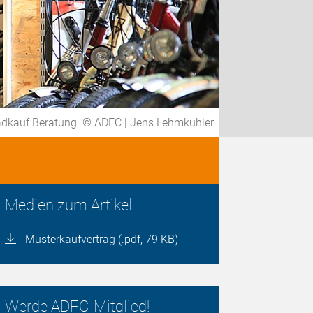
adkauf Beratung. © ADFC | Jens Lehmkühler
Medien zum Artikel
Musterkaufvertrag (.pdf, 79 KB)
Werde ADFC-Mitglied!